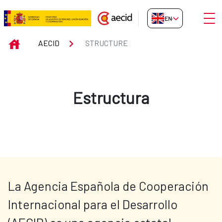
Skip to Main Content
Open
EN-GB
Structure
INICIO
AECID
STRUCTURE
Estructura
La Agencia Española de Cooperación 
Internacional para el Desarrollo 