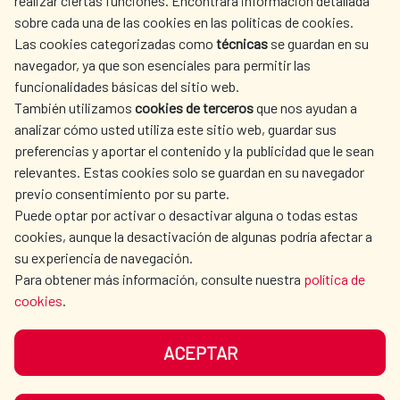
realizar ciertas funciones. Encontrará información detallada
sobre cada una de las cookies en las políticas de cookies.
AECID
WHERE DO WE COOPERATE?
Las cookies categorizadas como
técnicas
se guardan en su
SPANISH HUMANITARIAN
PRESS ROOM
navegador, ya que son esenciales para permitir las
ACTION
funcionalidades básicas del sitio web.
CULTURE AND SCIENCE
LIBRARY
También utilizamos
cookies de terceros
que nos ayudan a
analizar cómo usted utiliza este sitio web, guardar sus
preferencias y aportar el contenido y la publicidad que le sean
relevantes. Estas cookies solo se guardan en su navegador
previo consentimiento por su parte.
Puede optar por activar o desactivar alguna o todas estas
OUR SOCIAL MEDIA
cookies, aunque la desactivación de algunas podría afectar a
su experiencia de navegación.
Para obtener más información, consulte nuestra
política de
cookies
.
ACEPTAR
TERMS OF USE
DATA PROTECTION
COOKIE POLICY
BROWSING GUIDE