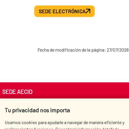
SEDE ELECTRÓNICA
Fecha de modificación de la página: 27/07/2026
SEDE AECID
Av. Reyes Católicos 4 - 28040 Madrid
Tu privacidad nos importa
Tel. +34 900 20 30 54​​​​​​​
centro.informacion@aecid.es
Usamos cookies para ayudarle a navegar de manera eficiente y