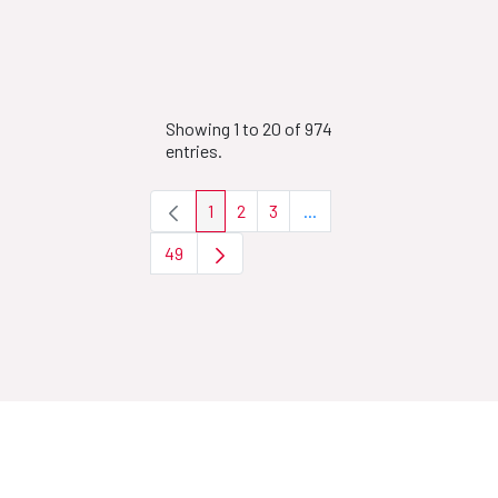
Showing 1 to 20 of 974
entries.
1
2
3
...
Page
Page
Page
Intermediate Pages Use T
49
Page