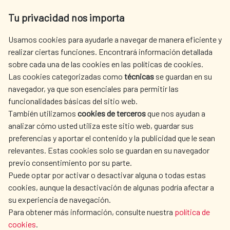
Av. Reyes Católicos 4 - 28040 Madrid
Tu privacidad nos importa
Tel. +34 900 20 30 54​​​​​​​
centro.informacion@aecid.es
Usamos cookies para ayudarle a navegar de manera eficiente y
realizar ciertas funciones. Encontrará información detallada
sobre cada una de las cookies en las políticas de cookies.
AECID
WHERE DO WE COOPERATE?
Las cookies categorizadas como
técnicas
se guardan en su
SPANISH HUMANITARIAN
PRESS ROOM
navegador, ya que son esenciales para permitir las
ACTION
funcionalidades básicas del sitio web.
CULTURE AND SCIENCE
LIBRARY
También utilizamos
cookies de terceros
que nos ayudan a
analizar cómo usted utiliza este sitio web, guardar sus
preferencias y aportar el contenido y la publicidad que le sean
relevantes. Estas cookies solo se guardan en su navegador
previo consentimiento por su parte.
Puede optar por activar o desactivar alguna o todas estas
OUR SOCIAL MEDIA
cookies, aunque la desactivación de algunas podría afectar a
su experiencia de navegación.
Para obtener más información, consulte nuestra
política de
cookies
.