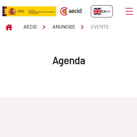
Skip to Main Content
Open
EN-GB
Events
INICIO
AECID
ANUNCIOS
EVENTS
Agenda