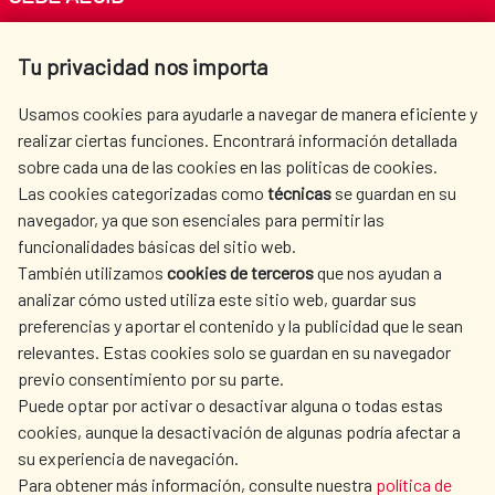
Av. Reyes Católicos 4 - 28040 Madrid
Tu privacidad nos importa
Tel. +34 900 20 30 54​​​​​​​
centro.informacion@aecid.es
Usamos cookies para ayudarle a navegar de manera eficiente y
realizar ciertas funciones. Encontrará información detallada
sobre cada una de las cookies en las políticas de cookies.
AECID
WHERE DO WE COOPERATE?
Las cookies categorizadas como
técnicas
se guardan en su
SPANISH HUMANITARIAN
PRESS ROOM
navegador, ya que son esenciales para permitir las
ACTION
funcionalidades básicas del sitio web.
CULTURE AND SCIENCE
LIBRARY
También utilizamos
cookies de terceros
que nos ayudan a
analizar cómo usted utiliza este sitio web, guardar sus
preferencias y aportar el contenido y la publicidad que le sean
relevantes. Estas cookies solo se guardan en su navegador
previo consentimiento por su parte.
Puede optar por activar o desactivar alguna o todas estas
OUR SOCIAL MEDIA
cookies, aunque la desactivación de algunas podría afectar a
su experiencia de navegación.
Para obtener más información, consulte nuestra
política de