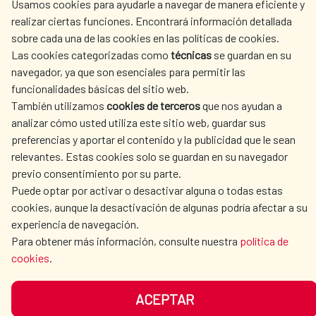
Usamos cookies para ayudarle a navegar de manera eficiente y
ACTION
realizar ciertas funciones. Encontrará información detallada
sobre cada una de las cookies en las políticas de cookies.
CULTURE AND SCIENCE
LIBRARY
Las cookies categorizadas como
técnicas
se guardan en su
navegador, ya que son esenciales para permitir las
funcionalidades básicas del sitio web.
También utilizamos
cookies de terceros
que nos ayudan a
analizar cómo usted utiliza este sitio web, guardar sus
OUR SOCIAL MEDIA
preferencias y aportar el contenido y la publicidad que le sean
relevantes. Estas cookies solo se guardan en su navegador
previo consentimiento por su parte.
Puede optar por activar o desactivar alguna o todas estas
cookies, aunque la desactivación de algunas podría afectar a su
experiencia de navegación.
TERMS OF USE
DATA PROTECTION
Para obtener más información, consulte nuestra
política de
cookies
.
COOKIE POLICY
BROWSING GUIDE
ACCESSIBILITY
SITEMAP
ACEPTAR