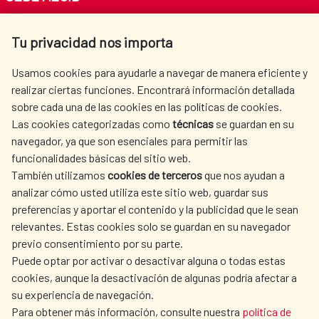
Av. Reyes Católicos 4 - 28040 Madrid
Tu privacidad nos importa
Tel. +34 900 20 30 54​​​​​​​
centro.informacion@aecid.es
Usamos cookies para ayudarle a navegar de manera eficiente y
realizar ciertas funciones. Encontrará información detallada
sobre cada una de las cookies en las políticas de cookies.
AECID
WHERE DO WE COOPERATE?
Las cookies categorizadas como
técnicas
se guardan en su
SPANISH HUMANITARIAN
PRESS ROOM
navegador, ya que son esenciales para permitir las
ACTION
funcionalidades básicas del sitio web.
CULTURE AND SCIENCE
LIBRARY
También utilizamos
cookies de terceros
que nos ayudan a
analizar cómo usted utiliza este sitio web, guardar sus
preferencias y aportar el contenido y la publicidad que le sean
relevantes. Estas cookies solo se guardan en su navegador
previo consentimiento por su parte.
Puede optar por activar o desactivar alguna o todas estas
OUR SOCIAL MEDIA
cookies, aunque la desactivación de algunas podría afectar a
su experiencia de navegación.
Para obtener más información, consulte nuestra
política de