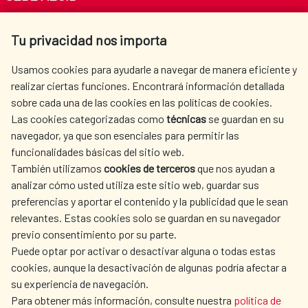
Av. Reyes Católicos 4 - 28040 Madrid
Tu privacidad nos importa
Tel. +34 900 20 30 54​​​​​​​
centro.informacion@aecid.es
Usamos cookies para ayudarle a navegar de manera eficiente y
realizar ciertas funciones. Encontrará información detallada
sobre cada una de las cookies en las políticas de cookies.
AECID
WHERE DO WE COOPERATE?
Las cookies categorizadas como
técnicas
se guardan en su
SPANISH HUMANITARIAN
PRESS ROOM
navegador, ya que son esenciales para permitir las
ACTION
funcionalidades básicas del sitio web.
CULTURE AND SCIENCE
LIBRARY
También utilizamos
cookies de terceros
que nos ayudan a
analizar cómo usted utiliza este sitio web, guardar sus
preferencias y aportar el contenido y la publicidad que le sean
relevantes. Estas cookies solo se guardan en su navegador
previo consentimiento por su parte.
Puede optar por activar o desactivar alguna o todas estas
OUR SOCIAL MEDIA
cookies, aunque la desactivación de algunas podría afectar a
su experiencia de navegación.
Para obtener más información, consulte nuestra
política de