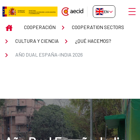
Skip to Main Content
Open
EN-GB
Año Dual España-India 2026
INICIO
COOPERACIÓN
COOPERATION SECTORS
CULTURA Y CIENCIA
¿QUÉ HACEMOS?
AÑO DUAL ESPAÑA-INDIA 2026