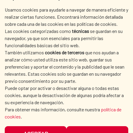
AECID
WHERE DO WE COOPERATE?
Usamos cookies para ayudarle a navegar de manera eficiente y
realizar ciertas funciones. Encontrará información detallada
SPANISH HUMANITARIAN
PRESS ROOM
sobre cada una de las cookies en las políticas de cookies.
ACTION
Las cookies categorizadas como
técnicas
se guardan en su
CULTURE AND SCIENCE
LIBRARY
navegador, ya que son esenciales para permitir las
funcionalidades básicas del sitio web.
También utilizamos
cookies de terceros
que nos ayudan a
analizar cómo usted utiliza este sitio web, guardar sus
preferencias y aportar el contenido y la publicidad que le sean
relevantes. Estas cookies solo se guardan en su navegador
OUR SOCIAL MEDIA
previo consentimiento por su parte.
Puede optar por activar o desactivar alguna o todas estas
cookies, aunque la desactivación de algunas podría afectar a
su experiencia de navegación.
Para obtener más información, consulte nuestra
política de
cookies
.
TERMS OF USE
DATA PROTECTION
COOKIE POLICY
BROWSING GUIDE