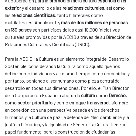
y Cooperación para la
promoción de la cultura española en el
exterior
y el desarrollo de las
relaciones culturales
, así como
las
relaciones científicas
, tanto bilaterales como
multilaterales. Anualmente,
más de dos millones de personas
en 130 países
son partícipes de las casi 10.000 iniciativas
culturales promovidas por la AECID a través de su Dirección de
Relaciones Culturales y Científicas (DRCC).
Para la AECID, la Cultura es un elemento integral del Desarrollo
Sostenible, considerando la Cultura como aquello que nos
define como individuos y al mismo tiempo como comunidad y
por tanto, poniendo al ser humano como pieza central del
desarrollo en todas sus dimensiones. Por ello, el Plan Director
de la Cooperación Española aborda la
cultura
como
Derecho
,
como
sector prioritario
y como
enfoque transversal
, siempre
en conexión con una perspectiva basada en los derechos
humanos y la Cultura de paz, la defensa del Medioambiente y la
justicia Climática, y la Igualdad de Género. La Cultura tiene un
papel fundamental para la construcción de ciudadanías