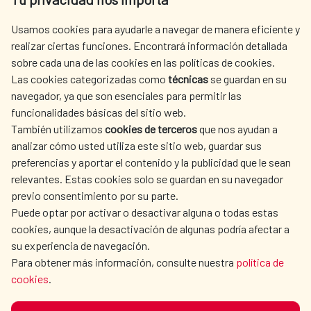
centro.informacion@aecid.es
Usamos cookies para ayudarle a navegar de manera eficiente y
realizar ciertas funciones. Encontrará información detallada
sobre cada una de las cookies en las políticas de cookies.
AECID
WHERE DO WE COOPERATE?
Las cookies categorizadas como
técnicas
se guardan en su
SPANISH HUMANITARIAN
PRESS ROOM
navegador, ya que son esenciales para permitir las
ACTION
funcionalidades básicas del sitio web.
CULTURE AND SCIENCE
LIBRARY
También utilizamos
cookies de terceros
que nos ayudan a
analizar cómo usted utiliza este sitio web, guardar sus
preferencias y aportar el contenido y la publicidad que le sean
relevantes. Estas cookies solo se guardan en su navegador
previo consentimiento por su parte.
Puede optar por activar o desactivar alguna o todas estas
OUR SOCIAL MEDIA
cookies, aunque la desactivación de algunas podría afectar a
su experiencia de navegación.
Para obtener más información, consulte nuestra
política de
cookies
.