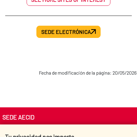
SEDE ELECTRÓNICA
Fecha de modificación de la página: 20/05/2026
SEDE AECID
Av. Reyes Católicos 4 - 28040 Madrid
Tu privacidad nos importa
Tel. +34 900 20 30 54​​​​​​​