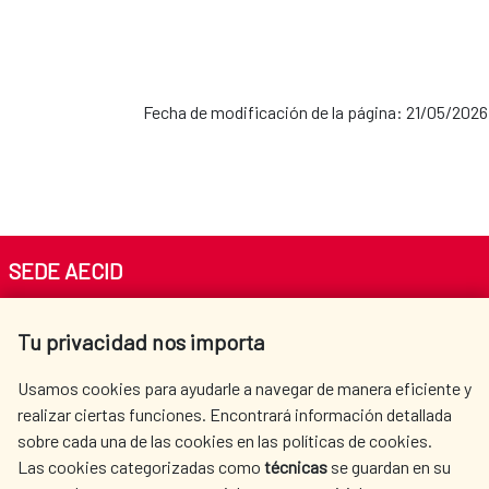
Fecha de modificación de la página: 21/05/2026
SEDE AECID
Av. Reyes Católicos 4 - 28040 Madrid
Tu privacidad nos importa
Tel. +34 900 20 30 54​​​​​​​
centro.informacion@aecid.es
Usamos cookies para ayudarle a navegar de manera eficiente y
realizar ciertas funciones. Encontrará información detallada
sobre cada una de las cookies en las políticas de cookies.
AECID
WHERE DO WE COOPERATE?
Las cookies categorizadas como
técnicas
se guardan en su
SPANISH HUMANITARIAN
PRESS ROOM