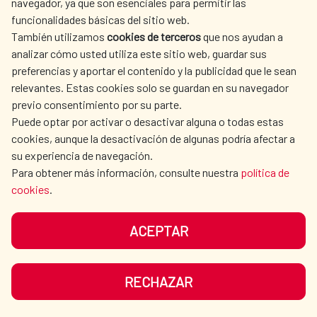
navegador, ya que son esenciales para permitir las
ACTION
funcionalidades básicas del sitio web.
CULTURE AND SCIENCE
LIBRARY
También utilizamos
cookies de terceros
que nos ayudan a
analizar cómo usted utiliza este sitio web, guardar sus
preferencias y aportar el contenido y la publicidad que le sean
relevantes. Estas cookies solo se guardan en su navegador
previo consentimiento por su parte.
Puede optar por activar o desactivar alguna o todas estas
OUR SOCIAL MEDIA
cookies, aunque la desactivación de algunas podría afectar a
su experiencia de navegación.
Para obtener más información, consulte nuestra
política de
cookies
.
ACEPTAR
TERMS OF USE
DATA PROTECTION
COOKIE POLICY
BROWSING GUIDE
RECHAZAR
ACCESSIBILITY
SITEMAP