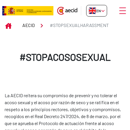
Skip to Main Content
Open
EN-GB
#STOPSEXUALHARASSMENT
INICIO
AECID
#STOPSEXUALHARASSMENT
#STOPACOSOSEXUAL
La AECID reitera su compromiso de prevenir y no tolerar el
acoso sexual y el acoso por razón de sexo y se ratifica en el
respeto a los principios rectores, objetivos y compromisos,
recogidos en el Real Decreto 247/2024, de 8 de marzo, por el
que se aprueba el Protocolo de actuación frente al acoso