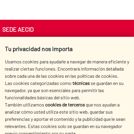
SEDE AECID
Av. Reyes Católicos 4 - 28040 Madrid
Tu privacidad nos importa
Tel. +34 900 20 30 54​​​​​​​
centro.informacion@aecid.es
Usamos cookies para ayudarle a navegar de manera eficiente y
realizar ciertas funciones. Encontrará información detallada
sobre cada una de las cookies en las políticas de cookies.
AECID
WHERE DO WE COOPERATE?
Las cookies categorizadas como
técnicas
se guardan en su
SPANISH HUMANITARIAN
PRESS ROOM
navegador, ya que son esenciales para permitir las
ACTION
funcionalidades básicas del sitio web.
CULTURE AND SCIENCE
LIBRARY
También utilizamos
cookies de terceros
que nos ayudan a
analizar cómo usted utiliza este sitio web, guardar sus
preferencias y aportar el contenido y la publicidad que le sean
relevantes. Estas cookies solo se guardan en su navegador
previo consentimiento por su parte.