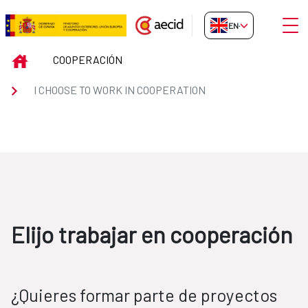
Skip to Main Content
Open
EN-GB
ElijoCooperacion
INICIO
COOPERACIÓN
I CHOOSE TO WORK IN COOPERATION
Elijo trabajar en cooperación
¿Quieres formar parte de proyectos