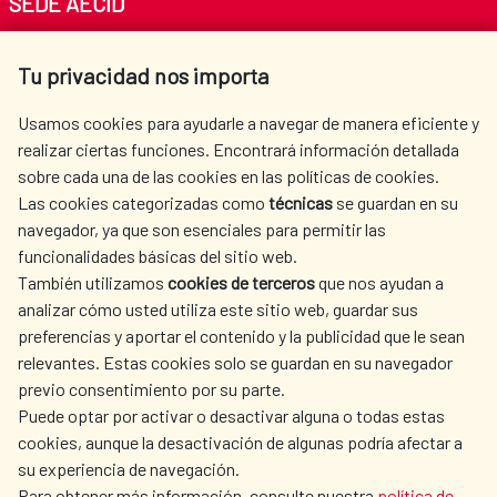
SEDE AECID
Av. Reyes Católicos 4 - 28040 Madrid
Tu privacidad nos importa
Tel. +34 900 20 30 54​​​​​​​
centro.informacion@aecid.es
Usamos cookies para ayudarle a navegar de manera eficiente y
realizar ciertas funciones. Encontrará información detallada
sobre cada una de las cookies en las políticas de cookies.
AECID
WHERE DO WE COOPERATE?
Las cookies categorizadas como
técnicas
se guardan en su
SPANISH HUMANITARIAN
PRESS ROOM
navegador, ya que son esenciales para permitir las
ACTION
funcionalidades básicas del sitio web.
CULTURE AND SCIENCE
LIBRARY
También utilizamos
cookies de terceros
que nos ayudan a
analizar cómo usted utiliza este sitio web, guardar sus
preferencias y aportar el contenido y la publicidad que le sean
relevantes. Estas cookies solo se guardan en su navegador
previo consentimiento por su parte.
Puede optar por activar o desactivar alguna o todas estas
OUR SOCIAL MEDIA
cookies, aunque la desactivación de algunas podría afectar a
su experiencia de navegación.
Para obtener más información, consulte nuestra
política de