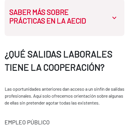
SABER MÁS SOBRE
abrir.des
PRÁCTICAS EN LA AECID
En la AECID disponemos de dos tipos de prácticas:
¿QUÉ SALIDAS LABORALES
TIENE LA COOPERACIÓN?
Prácticas curriculares:
Necesitas que tu universidad tenga convenio con la
Las oportunidades anteriores dan acceso a un sinfín de salidas
AECID. El proceso se gestiona siempre a través de
profesionales. Aquí solo ofrecemos orientación sobre algunas
tu universidad.
de ellas sin pretender agotar todas las existentes.
Prácticas extracurriculares:
EMPLEO PÚBLICO
Puedes acceder mediante programas como