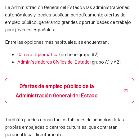
MERIDIES o acuerdos con instituciones
La Administración General del Estado y las administraciones
colaboradoras.
autonómicas y locales publican periódicamente ofertas de
empleo público, generando grandes oportunidades de trabajo
para jóvenes españoles.
Xunta de Galicia
Entre las opciones más habituales, se encuentran:
Carrera Diplomática
(no tiene grupo A2)
Fundación universitaria Las Palmas
Administradores Civiles del Estado
(grupo A1 y A2)​​​​​​​
Universidad Politécnica de Valencia
Ofertas de empleo público de la
Administración General del Estado
Podrás hacerlas tanto en la sede central en Madrid como en
nuestras OCES en el exterior.
También puedes consultar los tablones de anuncios de las
En Madrid, si un estudiante quiere realizar prácticas en la
propias embajadas o centros culturales, que contratan
agencia, por sí mismo o a través de su coordinador de
personal local directamente.
prácticas mandará un correo a la Unidad de Apoyo de la