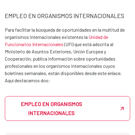
dirección en la que desee realizarlas con su CV y su
disponibilidad. Si hubiera un departamento en la AECID
EMPLEO EN ORGANISMOS INTERNACIONALES
interesado en acoger al estudiante, se pondría en
contacto directamente para acordar la estancia
Para facilitar la búsqueda de oportunidades en la multitud de
formativa.
organismos internacionales existentes la
Unidad de
Las oficinas de cooperación en el exterior también
Funcionarios Internacionales
(UFI) que está adscrita al
pueden acoger estudiantes en prácticas, y las
Ministerio de Asuntos Exteriores, Unión Europea y
peticiones también se canalizarán a través de las
Cooperación, publica información sobre oportunidades
Unidades de apoyo de cada dirección.
profesionales en los organismos internacionales cuyos
boletines semanales, están disponibles desde este enlace.
Consulta por los requisitos y las plazas disponibles
Aquí destacamos dos:
escribiendo a becasmae@aecid.es. La AECID es un entorno
donde podrás aprender, crecer y aportar a proyectos con
impacto global.
Actualmente disponemos de convenios con los siguientes
EMPLEO EN ORGANISMOS
centros:
INTERNACIONALES
UNIVERSIDAD
CONTACTO email