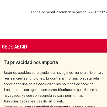
Fecha de modificación de la página: 27/07/2026
SEDE AECID
Av. Reyes Católicos 4 - 28040 Madrid
Tu privacidad nos importa
Tel. +34 900 20 30 54​​​​​​​
centro.informacion@aecid.es
Usamos cookies para ayudarle a navegar de manera eficiente y
realizar ciertas funciones. Encontrará información detallada
sobre cada una de las cookies en las políticas de cookies.
AECID
WHERE DO WE COOPERATE?
Las cookies categorizadas como
técnicas
se guardan en su
SPANISH HUMANITARIAN
PRESS ROOM
navegador, ya que son esenciales para permitir las
ACTION
funcionalidades básicas del sitio web.
CULTURE AND SCIENCE
LIBRARY
También utilizamos
cookies de terceros
que nos ayudan a