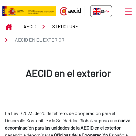
Skip to Main Content
Open
EN-GB
Aecid en el Exterior
INICIO
AECID
STRUCTURE
AECID EN EL EXTERIOR
AECID en el exterior
La Ley 1/2023, de 20 de febrero, de Cooperación para el
Desarrollo Sostenible y la Solidaridad Global, supuso una
nueva
denominación para las unidades de la AECID en el exterior
pasando a denominarse
Oficinas de la Cooperación
Española