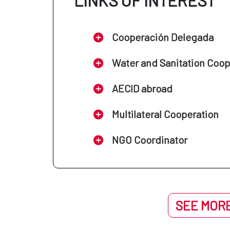
Oficina de la Cooperación Esp
Cooperación Delegada
Oficina de la Cooperación Esp
Water and Sanitation Coo
Oficina de la Cooperación Esp
AECID abroad
Oficina de la Cooperación Esp
Multilateral Cooperation
NGO Coordinator
SEE MORE