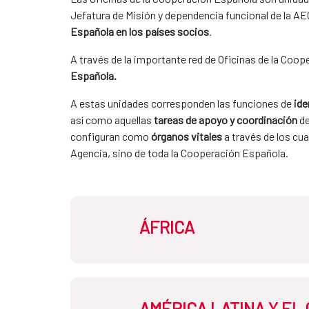
Jefatura de Misión y dependencia funcional de la AE
Española en los países socios
.
A través de la importante red de Oficinas de la Coop
Española.
A estas unidades corresponden las funciones de 
ide
así como aquellas 
tareas de apoyo y coordinación
 d
configuran como 
órganos vitales
 a través de los cu
Agencia, sino de toda la Cooperación Española. 
ÁFRICA
AMÉRICA LATINA Y EL
Oficina de la Cooperación Esp