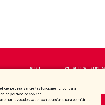
AECID
WHERE DO WE COOPER
PRESS ROOM
CULTURE AND SCIEN
iciente y realizar ciertas funciones. Encontrará
en las políticas de cookies.
an en su navegador, ya que son esenciales para permitir las