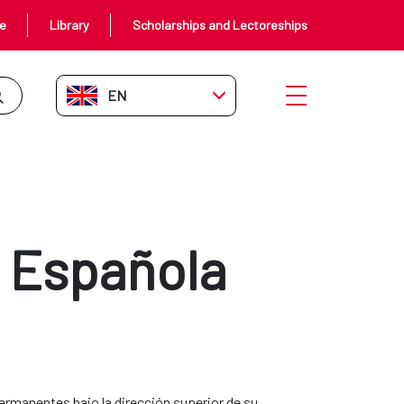
ce
Library
Scholarships and Lectoreships
EN-GB
Open menu
n Española
manentes bajo la dirección superior de su 