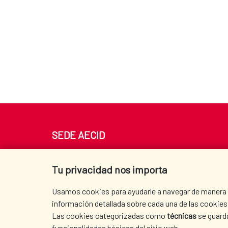
SEDE AECID
Av. Reyes Católicos 4 - 28040 Madrid
Tel. +34 900 20 30 54​​​​​​​
Tu privacidad nos importa
centro.informacion@aecid.es
Usamos cookies para ayudarle a navegar de manera ef
información detallada sobre cada una de las cookies 
Las cookies categorizadas como
técnicas
se guard
funcionalidades básicas del sitio web.