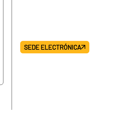
: El Salvador
la: Haití
: Panamá
SEDE ELECTRÓNICA
la: República Dominicana