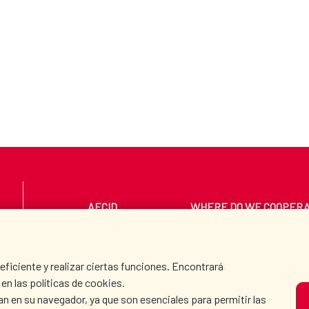
AECID
WHERE DO WE COOPER
PRESS ROOM
CULTURE AND SCIEN
iciente y realizar ciertas funciones. Encontrará
en las políticas de cookies.
an en su navegador, ya que son esenciales para permitir las