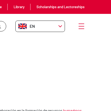
ce
Library
Scholarships and Lectoreships
EN-GB
Open menu
olaboración en la formación de recursos
huma@nos