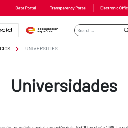
Data Portal
Transparency Portal
Electronic Offi
Search Bar
CIOS
UNIVERSITIES
Universidades
eración Española desde la creación de la AECID en el año 1988. La c