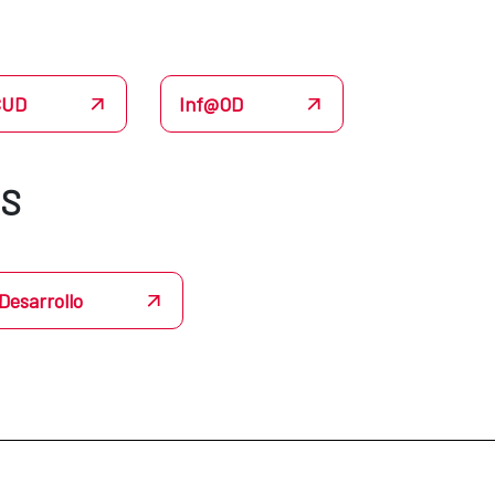
CUD
Inf@OD
ÉS
Desarrollo