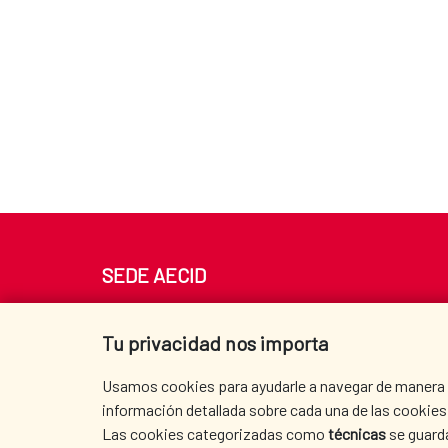
SEDE AECID
Av. Reyes Católicos 4 - 28040 Madrid
Tel. +34 900 20 30 54​​​​​​​
Tu privacidad nos importa
centro.informacion@aecid.es
Usamos cookies para ayudarle a navegar de manera ef
información detallada sobre cada una de las cookies 
Las cookies categorizadas como
técnicas
se guard