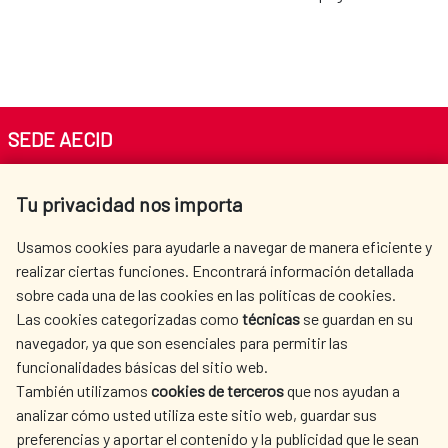
SEDE AECID
Av. Reyes Católicos 4 - 28040 Madrid
Tu privacidad nos importa
Tel. +34 900 20 30 54​​​​​​​
centro.informacion@aecid.es
Usamos cookies para ayudarle a navegar de manera eficiente y
realizar ciertas funciones. Encontrará información detallada
sobre cada una de las cookies en las políticas de cookies.
AECID
WHERE DO WE COOPERATE?
Las cookies categorizadas como
técnicas
se guardan en su
SPANISH HUMANITARIAN
PRESS ROOM
navegador, ya que son esenciales para permitir las
ACTION
funcionalidades básicas del sitio web.
CULTURE AND SCIENCE
LIBRARY
También utilizamos
cookies de terceros
que nos ayudan a
analizar cómo usted utiliza este sitio web, guardar sus
preferencias y aportar el contenido y la publicidad que le sean