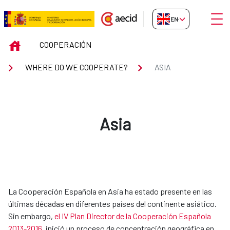
Skip to Main Content
Open
EN-GB
ASIA
INICIO
COOPERACIÓN
WHERE DO WE COOPERATE?
ASIA
Asia
​​​​​​La Cooperación Española en Asia ha estado presente en las
últimas décadas en diferentes países del continente asiático.
Sin embargo,
el IV Plan Director de la Cooperación Española
2013-2016
, inició un proceso de concentración geográfica en