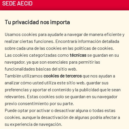
SEDE AECID
Av. Reyes Católicos 4 - 28040 Madrid
Tu privacidad nos importa
Tel. +34 900 20 30 54​​​​​​​
centro.informacion@aecid.es
Usamos cookies para ayudarle a navegar de manera eficiente y
realizar ciertas funciones. Encontrará información detallada
sobre cada una de las cookies en las políticas de cookies.
AECID
WHERE DO WE COOPERATE?
Las cookies categorizadas como
técnicas
se guardan en su
SPANISH HUMANITARIAN
PRESS ROOM
navegador, ya que son esenciales para permitir las
ACTION
funcionalidades básicas del sitio web.
CULTURE AND SCIENCE
LIBRARY
También utilizamos
cookies de terceros
que nos ayudan a
analizar cómo usted utiliza este sitio web, guardar sus
preferencias y aportar el contenido y la publicidad que le sean
relevantes. Estas cookies solo se guardan en su navegador
previo consentimiento por su parte.
Puede optar por activar o desactivar alguna o todas estas
OUR SOCIAL MEDIA
cookies, aunque la desactivación de algunas podría afectar a
su experiencia de navegación.