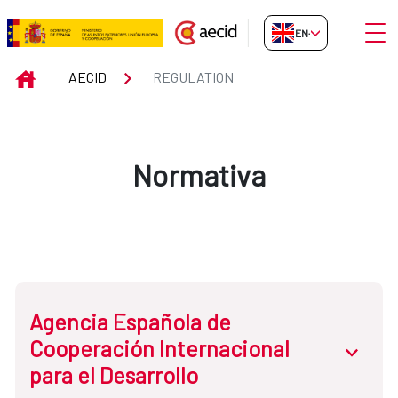
Skip to Main Content
Open
EN-GB
Regulation
INICIO
AECID
REGULATION
Normativa
Agencia Española de
Cooperación Internacional
abrir.des
para el Desarrollo