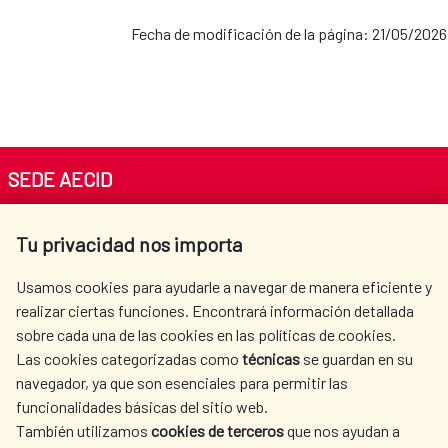
Fecha de modificación de la página: 21/05/2026
SEDE AECID
Av. Reyes Católicos 4 - 28040 Madrid
Tu privacidad nos importa
Tel. +34 900 20 30 54​​​​​​​
centro.informacion@aecid.es
Usamos cookies para ayudarle a navegar de manera eficiente y
realizar ciertas funciones. Encontrará información detallada
sobre cada una de las cookies en las políticas de cookies.
AECID
WHERE DO WE COOPERATE?
Las cookies categorizadas como
técnicas
se guardan en su
SPANISH HUMANITARIAN
PRESS ROOM
navegador, ya que son esenciales para permitir las
ACTION
funcionalidades básicas del sitio web.
CULTURE AND SCIENCE
LIBRARY
También utilizamos
cookies de terceros
que nos ayudan a