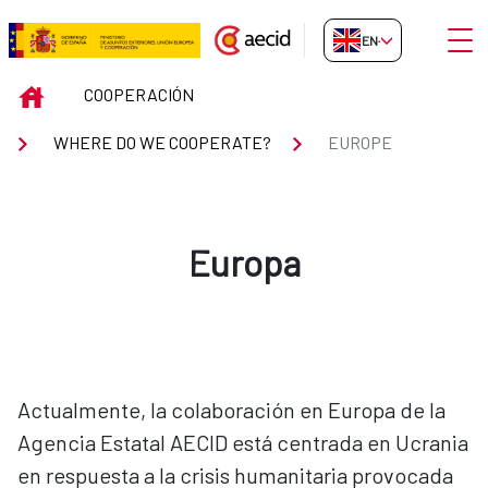
Skip to Main Content
Open
EN-GB
EUROPE
INICIO
COOPERACIÓN
WHERE DO WE COOPERATE?
EUROPE
Europa
Actualmente, la colaboración en Europa de la
Agencia Estatal AECID está centrada en Ucrania
en respuesta a la crisis humanitaria provocada