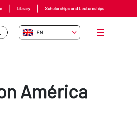
ce
Library
Scholarships and Lectoreships
EN-GB
Open menu
con América
e