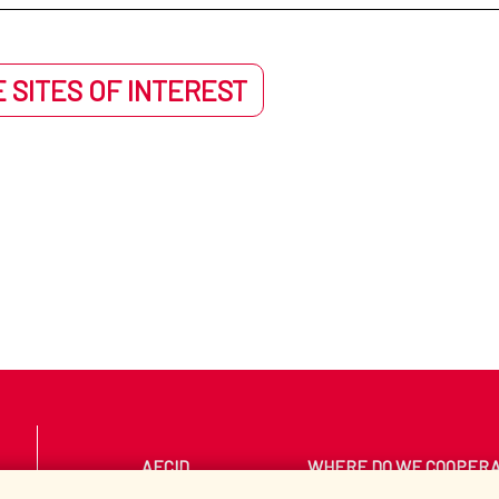
 SITES OF INTEREST
AECID
WHERE DO WE COOPER