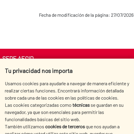
Fecha de modificación de la página: 27/07/2026
SEDE AECID
Tu privacidad nos importa
Av. Reyes Católicos 4 - 28040 Madrid
Tel. +34 900 20 30 54​​​​​​​
Usamos cookies para ayudarle a navegar de manera eficiente y
centro.informacion@aecid.es
realizar ciertas funciones. Encontrará información detallada
sobre cada una de las cookies en las políticas de cookies.
Las cookies categorizadas como
técnicas
se guardan en su
LA AECID
DÓNDE COOPERAMOS
navegador, ya que son esenciales para permitir las
ACCIÓN HUMANITARIA
SALA DE PRENSA
funcionalidades básicas del sitio web.
CULTURA Y CIENCIA
BIBLIOTECA
También utilizamos
cookies de terceros
que nos ayudan a
analizar cómo usted utiliza este sitio web, guardar sus