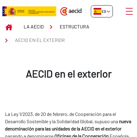
Saltar al contenido principal
Abrir
ES-ES
Aecid en el Exterior
INICIO
LA AECID
ESTRUCTURA
AECID EN EL EXTERIOR
AECID en el exterior
La Ley 1/2023, de 20 de febrero, de Cooperación para el
Desarrollo Sostenible y la Solidaridad Global, supuso una
nueva
denominación para las unidades de la AECID en el exterior
pasando a denominarse
Oficinas de la Cooperación
Española