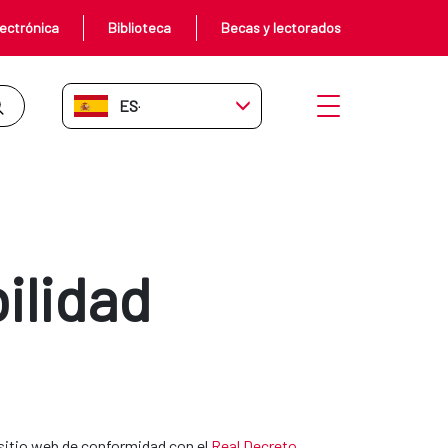
ectrónica
Biblioteca
Becas y lectorados
ES-ES
Abrir menú
ilidad
sitio web de conformidad con el
Real Decreto