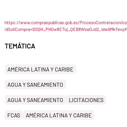
https://www.compraspublicas.gob.ec/ProcesoContratacion/c
idSoliCompra=DSQH_PHOw8EToj_QEB8Wse0Jd2_IdwlIMkFevp
TEMÁTICA
AMÉRICA LATINA Y CARIBE
AGUA Y SANEAMIENTO
AGUA Y SANEAMIENTO
LICITACIONES
FCAS
AMÉRICA LATINA Y CARIBE