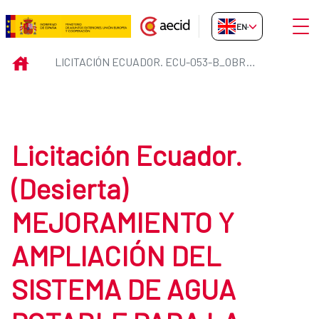
Skip to Main Content
Open
EN-GB
Licitación Ecuador. ECU-053-B
INICIO
LICITACIÓN ECUADOR. ECU-053-B_OBRAS
Licitación Ecuador.
(Desierta)
MEJORAMIENTO Y
AMPLIACIÓN DEL
SISTEMA DE AGUA