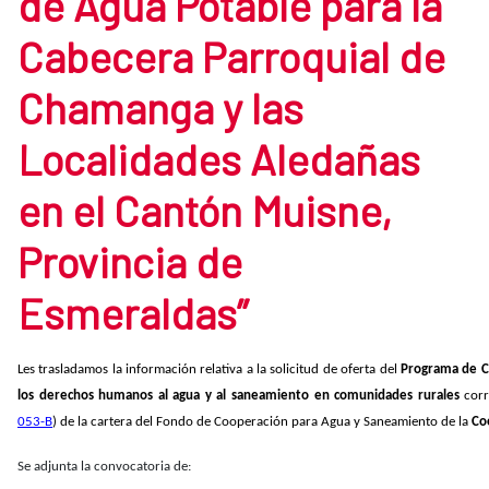
de Agua Potable para la
Cabecera Parroquial de
Chamanga y las
Localidades Aledañas
en el Cantón Muisne,
Provincia de
Esmeraldas”
Les trasladamos la información relativa a la solicitud de oferta del
Programa de C
los derechos humanos al agua y al saneamiento en comunidades rurales
cor
053-B
) de la cartera del Fondo de Cooperación para Agua y Saneamiento de la
Co
Se adjunta la convocatoria de: