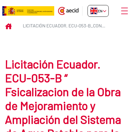
Skip to Main Content
Open
EN-GB
Licitación Ecuador. ECU-053-B_
INICIO
LICITACIÓN ECUADOR. ECU-053-B_CONSULTORIA
Licitación Ecuador.
ECU-053-B “
Fsicalizacion de la Obra
de Mejoramiento y
Ampliación del Sistema