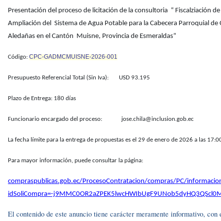
Presentación del proceso de licitación de la consultoria “ Fiscalziación 
Ampliación del Sistema de Agua Potable para la Cabecera Parroquial de
Aledañas en el Cantón Muisne, Provincia de Esmeraldas”
CPC-GADMCMUISNE-2026-001
Código:
Presupuesto Referencial Total (Sin Iva): USD 93.195
Plazo de Entrega: 180 días
Funcionario encargado del proceso: jose.chila@inclusion.gob.ec
La fecha límite para la entrega de propuestas es el 29 de enero de 2026 a las 17:0
Para mayor información, puede consultar la página:
compraspublicas.gob.ec/ProcesoContratacion/compras/PC/informacio
idSoliCompra=-j9MMC0OR2aZPEK5lwcHWIbUgF9UNob5dyHQ3QScl0
El contenido de este anuncio tiene carácter meramente informativo, con el 