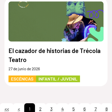
El cazador de historias de Trécola
Teatro
27 de junio de 2026
ESCÉNICAS
INFANTIL / JUVENIL
<<
<
1
2
3
4
5
6
7
8