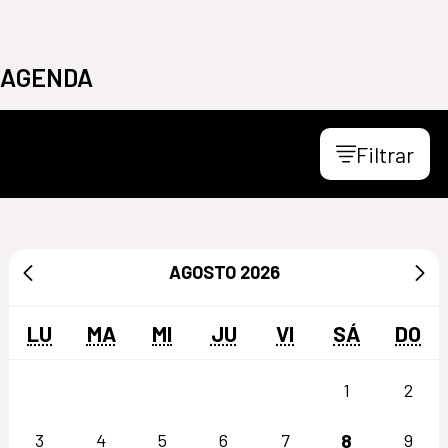
AGENDA
Filtrar
AGOSTO
2026
LU
MA
MI
JU
VI
SÁ
DO
1
2
8
3
4
5
6
7
9