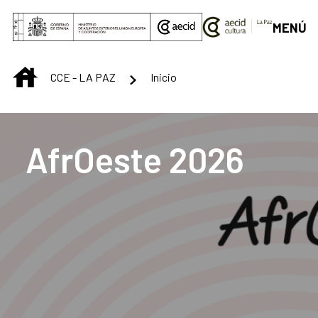
Saltar al contenido principal
MENÚ
INICIO
CCE - LA PAZ
Inicio
Centro Cultural de La
AfrOeste 2026