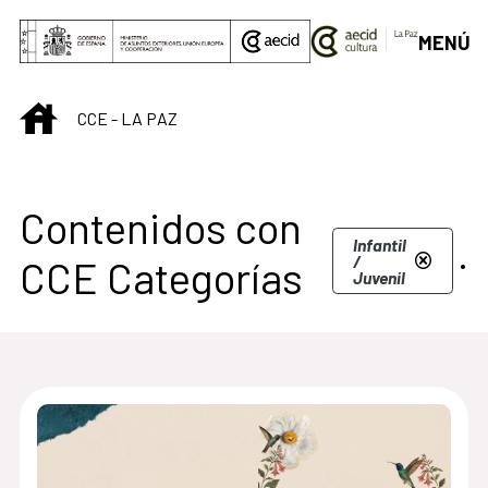
Saltar al contenido principal
MENÚ
INICIO
CCE - LA PAZ
Contenidos con
.
Infantil
/
CCE Categorías
Juvenil