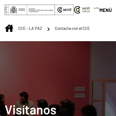
Saltar al contenido principal
MENÚ
INICIO
CCE - LA PAZ
Contacta con el CCE
Visítanos