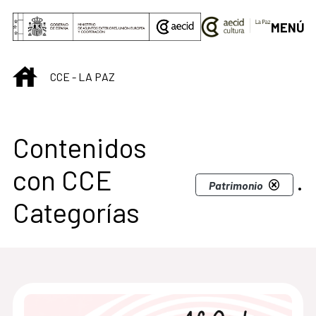
Saltar al contenido principal
MENÚ
INICIO
CCE - LA PAZ
Contenidos
con CCE
.
Patrimonio
Categorías