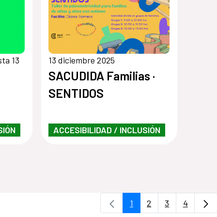
sta 13
13 diciembre 2025
SACUDIDA Familias ·
SENTIDOS
SIÓN
ACCESIBILIDAD / INCLUSIÓN
1
2
3
4
Página
Página
Página
Página