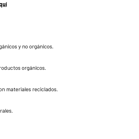
quí
gánicos y no orgánicos.
productos orgánicos.
on materiales reciclados.
rales.