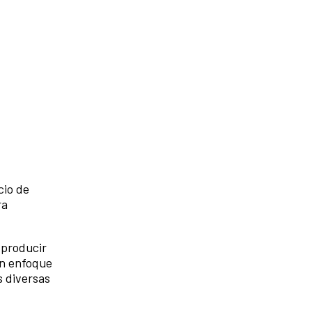
cio de
ra
 producir
un enfoque
s diversas