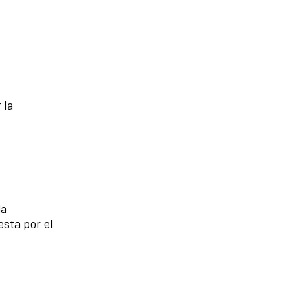
 la
la
sta por el