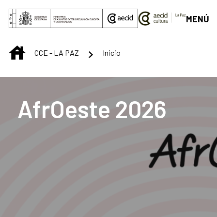
Saltar al contenido principal
MENÚ
INICIO
CCE - LA PAZ
Inicio
Centro Cultural de La
AfrOeste 2026