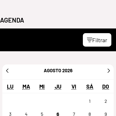
AGENDA
Filtrar
AGOSTO
2026
LU
MA
MI
JU
VI
SÁ
DO
1
2
6
3
4
5
7
8
9