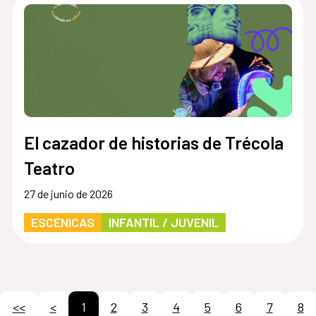
El cazador de historias de Trécola
Teatro
27 de junio de 2026
ESCÉNICAS
INFANTIL / JUVENIL
<<
<
1
2
3
4
5
6
7
8