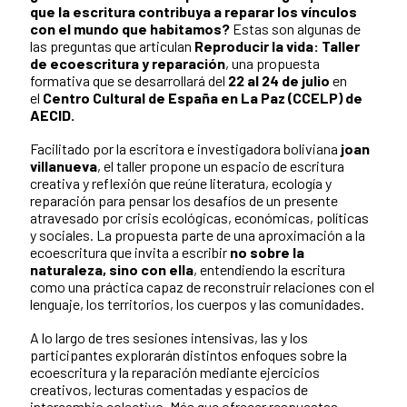
que la escritura contribuya a reparar los vínculos
con el mundo que habitamos?
Estas son algunas de
las preguntas que articulan
Reproducir la vida: Taller
de ecoescritura y reparación
, una propuesta
formativa que se desarrollará del
22 al 24 de julio
en
el
Centro Cultural de España en La Paz (CCELP) de
AECID.
Facilitado por la escritora e investigadora boliviana
joan
villanueva
, el taller propone un espacio de escritura
creativa y reflexión que reúne literatura, ecología y
reparación para pensar los desafíos de un presente
atravesado por crisis ecológicas, económicas, políticas
y sociales. La propuesta parte de una aproximación a la
ecoescritura que invita a escribir
no sobre la
naturaleza, sino con ella
, entendiendo la escritura
como una práctica capaz de reconstruir relaciones con el
lenguaje, los territorios, los cuerpos y las comunidades.
A lo largo de tres sesiones intensivas, las y los
participantes explorarán distintos enfoques sobre la
ecoescritura y la reparación mediante ejercicios
creativos, lecturas comentadas y espacios de
intercambio colectivo. Más que ofrecer respuestas