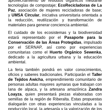
aprovechamiento de residuos orgánicos mediante
tecnologías de compostaje;
EcoRecicladoras de La
Paz
, asociación de mujeres recicladoras de base;
y
UMSA Circular
, iniciativa universitaria orientada a
la reducción, reutilización y transformación de
materiales para generar conciencia ambiental.
El cuidado de los ecosistemas y la biodiversidad
estará representado por el
Pasaporte para la
Conservación de las Áreas Protegidas
, impulsado
por el SERNAP, así como por experiencias
comunitarias como el
Huerto Orgánico Sewenka
,
dedicado a la agricultura urbana y la educación
ambiental.
La feria también pondrá en valor conocimientos,
oficios y saberes tradicionales. Participarán el
Taller
de Tejidos Awicha
, emprendimiento comunitario de
personas adultas mayores aymaras que trabajan con
lana de alpaca, y la artesana amazónica
Zandra
Loayza
, quien presentará piezas elaboradas con
semillas de la región de Riberalta. Estas propuestas
dialogarán con otras experiencias vinculadas a la
producción local, la artesanía y la valorización de los