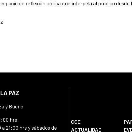
pacio de reflexión crítica que interpela al público desde la
az
 LA PAZ
za y Bueno
1:00 hrs
CCE
PA
 a 21:00 hrs y sábados de
ACTUALIDAD
EV