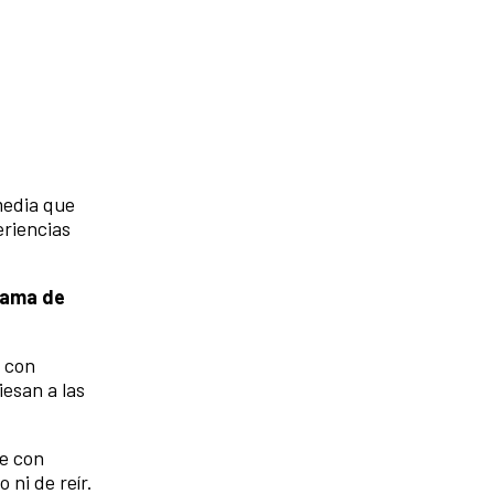
media que
eriencias
rama de
 con
iesan a las
e con
 ni de reír.