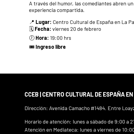
A través del humor, las comediantes abren un es
experiencia compartida.
📍
Lugar:
Centro Cultural de España en La P
🗓️
Fecha:
viernes 20 de febrero
🕖
Hora:
19:00 hrs
🎟️
Ingreso libre
CCEB | CENTRO CULTURAL DE ESPAÑA EN
Dirección: Avenida Camacho #1484. Entre Loay
Horario de atención: lunes a sábado de 9:00 a 2
Atención en Mediateca: lunes a viernes de 10:00