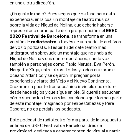
en una u otra dirección.
¿Os gusta la radio? Pues seguro que os fascinará esta
experiencia, en la cual un montaje de teatro musical
sobre la vida de Miguel de Molina, que debería haberse
representado como parte de la programación del
GREC
2020 Festival de Barcelona
, se transforma en una
versión de
radioteatro
a través de una serie de archivos
de voz o podcasts. El espíritu del café teatro más
underground sobrevuela un montaje que nos habla de
Miguel de Molina y sus contemporáneos, dando voz
también a personajes como Pablo Neruda, Eva Perón,
Margarita Xirgu, entre otros. Todas y todos cruzaron el
océano Atlántico y se dejaron impregnar por la
experiencia y el arte del Viejo y el Nuevo Continente.
Cruzaron un puente transoceánico invisible que existe
desde hace siglos y que sigue en pie. Si queréis escuchar
cómo suenan los textos y las canciones que forman parte
de este montaje imaginado por Felipe Cabezas y Pere
Cabaret, no os perdáis los podcasts.
Este podcast de radioteatro forma parte de la propuesta
en línea del GREC Festival de Barcelona, Grec de
proximidad, dedicada a generar contenido virtual a partir