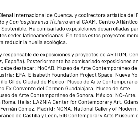
ienal Internacional de Cuenca, y codirectora artística del
do y
Con los pies en la T(t)ierra
en el CAAM, Centro Atlántico
 Sostenible. Ha comisariado exposiciones desarrolladas par
ntes sedes latinoamericanas. En todos estos proyectos me
a reducir la huella ecológica.
a y responsable de exposiciones y proyectos de ARTIUM, C
z, España). Posteriormente ha comisariado exposiciones e
que cabe destacar: MoCAB, Museo de Arte Contemporáneo de
ustria; EFA, Elisabeth Foundation Project Space, Nueva Yo
rillo Gil de Ciudad de México; Museo de Arte Contemporáne
o Ex Convento del Carmen Guadalajara; Museo de Arte
seo de Arte Contemporáneo de Sonora, México; NC-Arte,
Roma, Italia; LAZNIA Center for Contemporary Art, Gdans
; Fernán Gómez, Madrid; NGMA, National Gallery of Modern
ráneo de Castilla y León, 516 Contemporary Arts Museum 