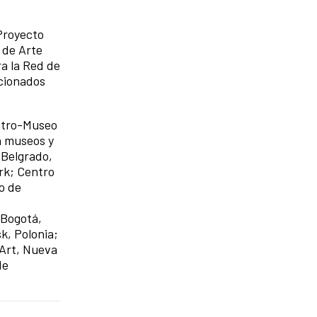
 Proyecto
 de Arte
a la Red de
ncionados
entro-Museo
n museos y
 Belgrado,
rk; Centro
o de
 Bogotá,
k, Polonia;
 Art, Nueva
de