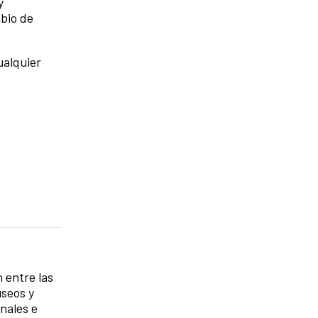
y
bio de
ualquier
n entre las
useos y
nales e