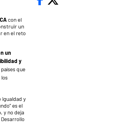
RCA
con el
onstruir un
 en el reto
en un
bilidad y
países que
 los
 igualdad y
ndo” es el
 y no deja
 Desarrollo