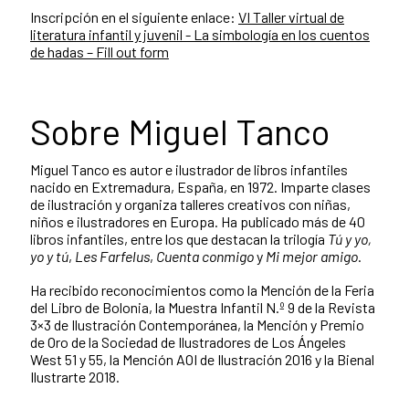
Inscripción en el siguiente enlace:
VI Taller virtual de
literatura infantil y juvenil - La simbología en los cuentos
de hadas – Fill out form
Sobre Miguel Tanco
Miguel Tanco es autor e ilustrador de libros infantiles
nacido en Extremadura, España, en 1972. Imparte clases
de ilustración y organiza talleres creativos con niñas,
niños e ilustradores en Europa. Ha publicado más de 40
libros infantiles, entre los que destacan la trilogía
Tú y yo,
yo y tú
,
Les Farfelus
,
Cuenta conmigo
y
Mi mejor amigo
.
Ha recibido reconocimientos como la Mención de la Feria
del Libro de Bolonia, la Muestra Infantil N.º 9 de la Revista
3×3 de Ilustración Contemporánea, la Mención y Premio
de Oro de la Sociedad de Ilustradores de Los Ángeles
West 51 y 55, la Mención AOI de Ilustración 2016 y la Bienal
Ilustrarte 2018.