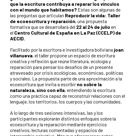
que la escritura contribuya a reparar los vínculos
con el mundo que habitamos?
Estas son algunas de
las preguntas que articulan
Reproducir la vida: Taller
de ecoescritura y reparación
, una propuesta
formativa que se desarrollará del
22 al 24 de julio
en
el
Centro Cultural de España en La Paz (CCELP) de
AECID.
Facilitado por la escritora e investigadora boliviana
joan
villanueva
, el taller propone un espacio de escritura
creativa y reflexión que reúne literatura, ecología y
reparación para pensar los desafíos de un presente
atravesado por crisis ecológicas, económicas, políticas
y sociales. La propuesta parte de una aproximación a la
ecoescritura que invita a escribir
no sobre la
naturaleza, sino con ella
, entendiendo la escritura
como una práctica capaz de reconstruir relaciones con el
lenguaje, los territorios, los cuerpos y las comunidades.
A lo largo de tres sesiones intensivas, las y los
participantes explorarán distintos enfoques sobre la
ecoescritura y la reparación mediante ejercicios
creativos, lecturas comentadas y espacios de
intercambio colectivo. Más que ofrecer respuestas