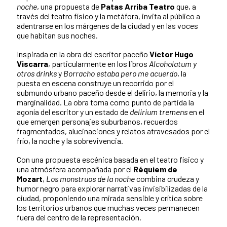
noche
, una propuesta de
Patas Arriba Teatro
que, a
través del teatro físico y la metáfora, invita al público a
adentrarse en los márgenes de la ciudad y en las voces
que habitan sus noches.
Inspirada en la obra del escritor paceño
Víctor Hugo
Viscarra
, particularmente en los libros
Alcoholatum y
otros drinks
y
Borracho estaba pero me acuerdo
, la
puesta en escena construye un recorrido por el
submundo urbano paceño desde el delirio, la memoria y la
marginalidad. La obra toma como punto de partida la
agonía del escritor y un estado de
delirium tremens
en el
que emergen personajes suburbanos, recuerdos
fragmentados, alucinaciones y relatos atravesados por el
frío, la noche y la sobrevivencia.
Con una propuesta escénica basada en el teatro físico y
una atmósfera acompañada por el
Réquiem de
Mozart
,
Los monstruos de la noche
combina crudeza y
humor negro para explorar narrativas invisibilizadas de la
ciudad, proponiendo una mirada sensible y crítica sobre
los territorios urbanos que muchas veces permanecen
fuera del centro de la representación.