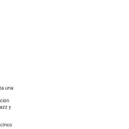
ta una
ción
azz y
—cinco