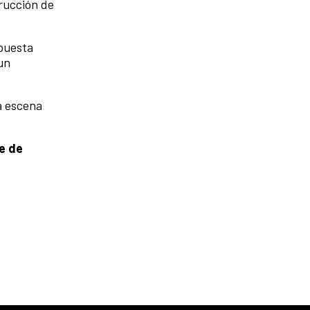
rucción de
opuesta
un
a escena
e de