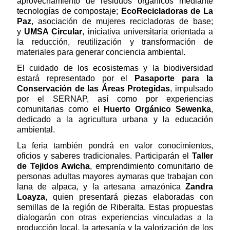
aprovechamiento de residuos orgánicos mediante
tecnologías de compostaje;
EcoRecicladoras de La
Paz
, asociación de mujeres recicladoras de base;
y
UMSA Circular
, iniciativa universitaria orientada a
la reducción, reutilización y transformación de
materiales para generar conciencia ambiental.
El cuidado de los ecosistemas y la biodiversidad
estará representado por el
Pasaporte para la
Conservación de las Áreas Protegidas
, impulsado
por el SERNAP, así como por experiencias
comunitarias como el
Huerto Orgánico Sewenka
,
dedicado a la agricultura urbana y la educación
ambiental.
La feria también pondrá en valor conocimientos,
oficios y saberes tradicionales. Participarán el
Taller
de Tejidos Awicha
, emprendimiento comunitario de
personas adultas mayores aymaras que trabajan con
lana de alpaca, y la artesana amazónica
Zandra
Loayza
, quien presentará piezas elaboradas con
semillas de la región de Riberalta. Estas propuestas
dialogarán con otras experiencias vinculadas a la
producción local, la artesanía y la valorización de los