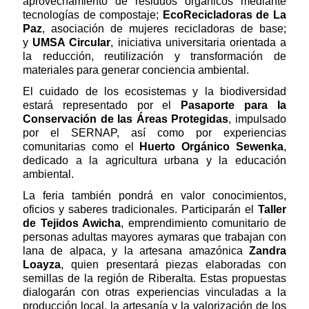
aprovechamiento de residuos orgánicos mediante
tecnologías de compostaje;
EcoRecicladoras de La
Paz
, asociación de mujeres recicladoras de base;
y
UMSA Circular
, iniciativa universitaria orientada a
la reducción, reutilización y transformación de
materiales para generar conciencia ambiental.
El cuidado de los ecosistemas y la biodiversidad
estará representado por el
Pasaporte para la
Conservación de las Áreas Protegidas
, impulsado
por el SERNAP, así como por experiencias
comunitarias como el
Huerto Orgánico Sewenka
,
dedicado a la agricultura urbana y la educación
ambiental.
La feria también pondrá en valor conocimientos,
oficios y saberes tradicionales. Participarán el
Taller
de Tejidos Awicha
, emprendimiento comunitario de
personas adultas mayores aymaras que trabajan con
lana de alpaca, y la artesana amazónica
Zandra
Loayza
, quien presentará piezas elaboradas con
semillas de la región de Riberalta. Estas propuestas
dialogarán con otras experiencias vinculadas a la
producción local, la artesanía y la valorización de los