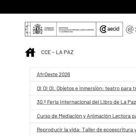
Saltar al contenido principal
INICIO
CCE - LA PAZ
AfrOeste 2026
OI OI OI. Objetos e inmersión: teatro para 
30.ª Feria Internacional del Libro de La Pa
Curso de Mediación y Animación Lectora par
Reproducir la vida: Taller de ecoescritura 