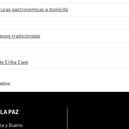
cturas gastronómicas a domicilio
uegos tradicionales
de Erika Ewel
tados.
 LA PAZ
za y Bueno