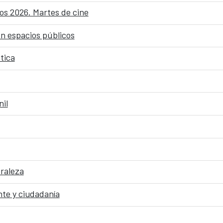
os 2026. Martes de cine
en espacios públicos
tica
nil
uraleza
te y ciudadanía