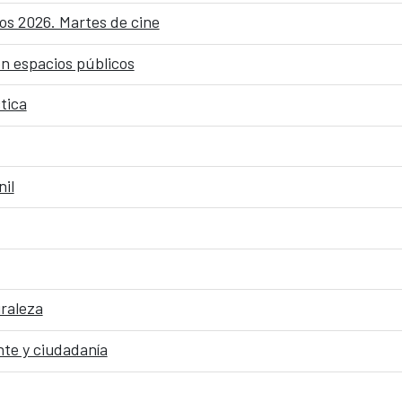
os 2026. Martes de cine
en espacios públicos
tica
nil
uraleza
te y ciudadanía