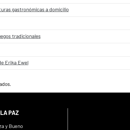
cturas gastronómicas a domicilio
uegos tradicionales
de Erika Ewel
tados.
 LA PAZ
za y Bueno