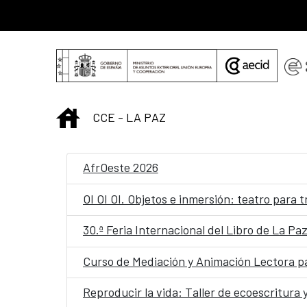
Saltar al contenido principal
INICIO
CCE - LA PAZ
AfrOeste 2026
OI OI OI. Objetos e inmersión: teatro para 
30.ª Feria Internacional del Libro de La Pa
Curso de Mediación y Animación Lectora par
Reproducir la vida: Taller de ecoescritura 