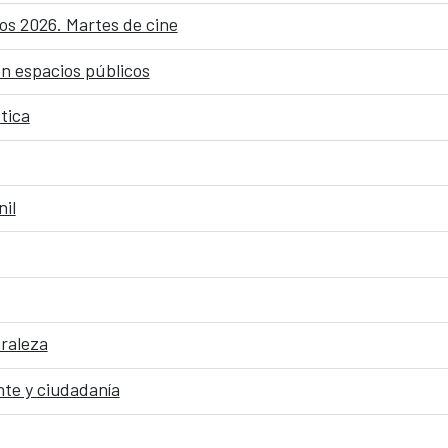
os 2026. Martes de cine
en espacios públicos
tica
nil
uraleza
te y ciudadanía