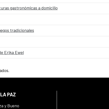
cturas gastronómicas a domicilio
uegos tradicionales
de Erika Ewel
tados.
 LA PAZ
za y Bueno