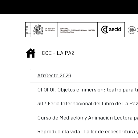
Saltar al contenido principal
INICIO
CCE - LA PAZ
AfrOeste 2026
OI OI OI. Objetos e inmersión: teatro para 
30.ª Feria Internacional del Libro de La Pa
Curso de Mediación y Animación Lectora par
Reproducir la vida: Taller de ecoescritura 