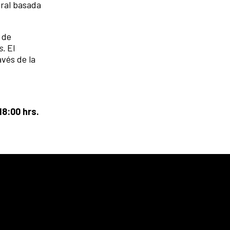
ral b
asada
 de
s.
El
avés de la
18:00 hrs.