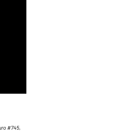
uro #745,