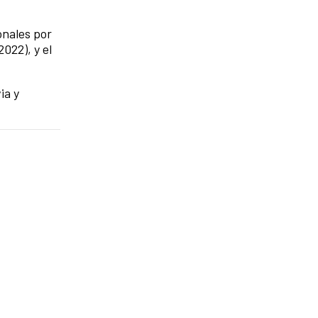
onales por
022), y el
ia y