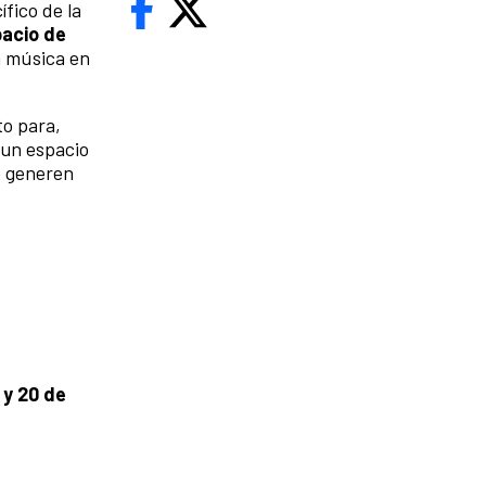
fico de la
pacio de
la música en
to para,
 un espacio
e generen
9 y 20 de