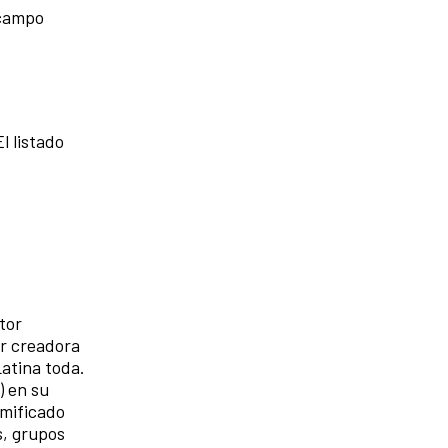
 campo
El listado
tor
or creadora
Latina toda.
) en su
amificado
s, grupos