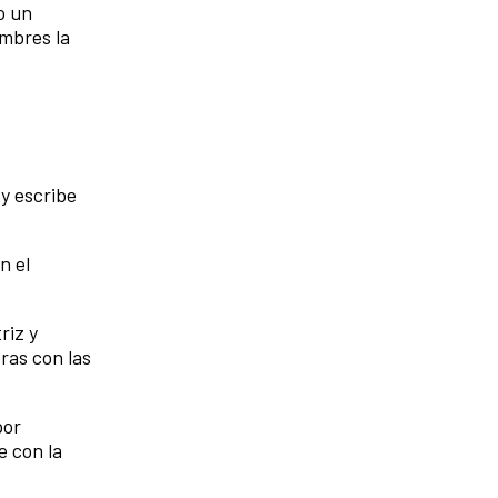
o un
ombres la
y escribe
n el
riz y
ras con las
por
 con la