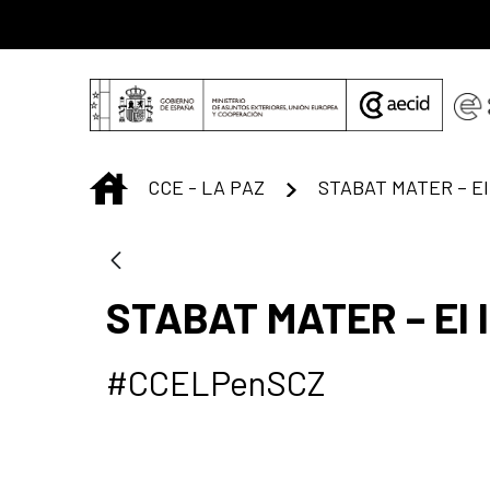
Saltar al contenido principal
INICIO
CCE - LA PAZ
STABAT MATER – El 
STABAT MATER – El l
#CCELPenSCZ