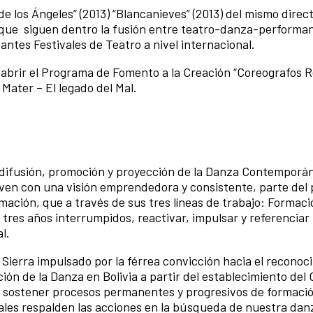
e los Ángeles” (2013) “Blancanieves” (2013) del mismo direct
, que siguen dentro la fusión entre teatro-danza-performa
antes Festivales de Teatro a nivel internacional.
a abrir el Programa de Fomento a la Creación “Coreografos 
Mater – El legado del Mal.
a difusión, promoción y proyección de la Danza Contemporá
ven con una visión emprendedora y consistente, parte del 
ción, que a través de sus tres líneas de trabajo: Formaci
 tres años interrumpidos, reactivar, impulsar y referenciar
l.
 Sierra impulsado por la férrea convicción hacia el reconoc
ción de la Danza en Bolivia a partir del establecimiento del
n sostener procesos permanentes y progresivos de formaci
es respalden las acciones en la búsqueda de nuestra danz