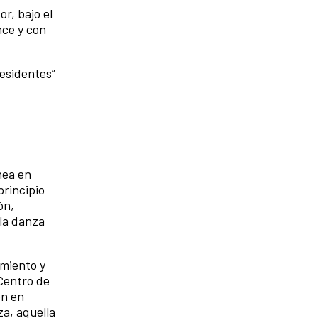
or, bajo el
nce y con
Residentes”
nea en
principio
ón,
 la danza
imiento y
 Centro de
ón en
a, aquella