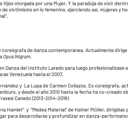
los hijos otorgada por una Mujer. Y la paradoja de vivir dentr
 de victimismo en lo femenino, ejerciendo así, mujeres y h
al”.
e y coreógrafa de danza contemporánea. Actualmente dirige 
ía
Opus Nigrum.
 en Danza del Instituto Laredo para luego profesionalizase e
cas Venezuela hasta el 2007.
ernández y La Lupa de Carmen Collazos. Es coreógrafa, act
mburo, y desde el año 2010 hasta la fecha ha co-creado ob
Travesí Canedo (2013-2014-2016)
ina Hamlet” y “Medea Material” de Hainer Müller, dirigidas 
ar para desarrollarse y profundizar en danza-performance