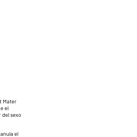
t Mater
e el
r del sexo
anula el