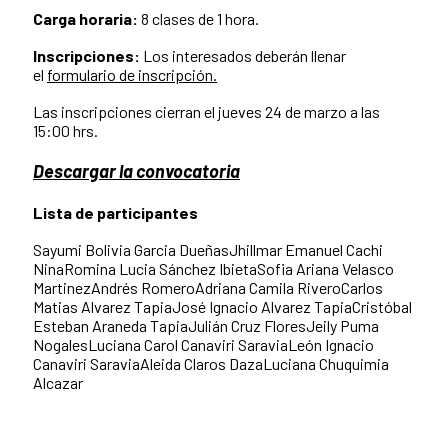
Carga horaria:
8 clases de 1 hora.
Inscripciones:
Los interesados deberán llenar
el
formulario de inscripción
.
Las inscripciones cierran el jueves 24 de marzo a las
15:00 hrs.
Descargar la convocatoria
Lista de participantes
Sayumi Bolivia Garcia DueñasJhillmar Emanuel Cachi
NinaRomina Lucia Sánchez IbietaSofia Ariana Velasco
MartinezAndrés RomeroAdriana Camila RiveroCarlos
Matias Alvarez TapiaJosé Ignacio Alvarez TapiaCristóbal
Esteban Araneda TapiaJulián Cruz FloresJeily Puma
NogalesLuciana Carol Canaviri SaraviaLeón Ignacio
Canaviri SaraviaAleida Claros DazaLuciana Chuquimia
Alcazar