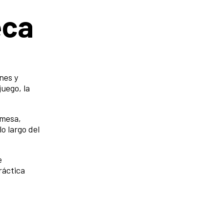
eca
nes y
uego, la
 mesa,
o largo del
e
práctica