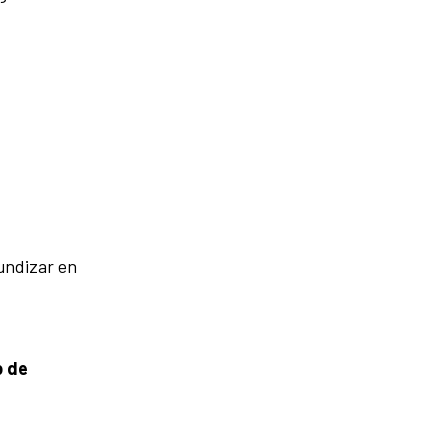
undizar en
b de