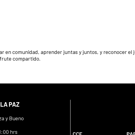
gar en comunidad, aprender juntas y juntos, y reconocer el
sfrute compartido.
 LA PAZ
za y Bueno
1:00 hrs
CCE
PA