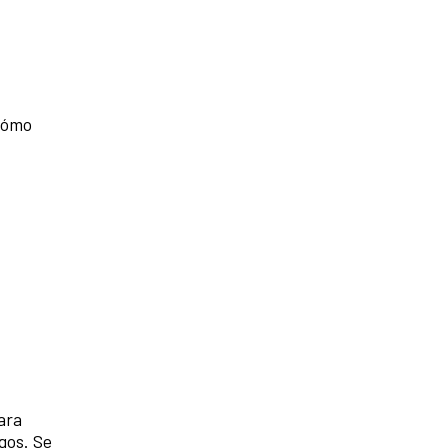
 cómo
ara
gos. Se