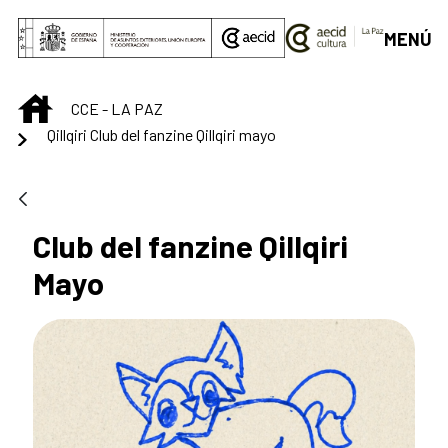
Saltar al contenido principal
MENÚ
INICIO
CCE - LA PAZ
Qillqiri Club del fanzine Qillqiri mayo
Club del fanzine Qillqiri
Mayo